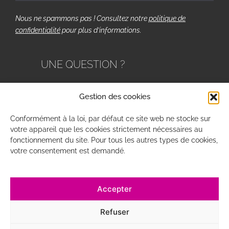
Nous ne spammons pas ! Consultez notre
politique de
confidentialité
pour plus d’informations.
UNE QUESTION ?
Consulter la
FAQ
Gestion des cookies
Conformément à la loi, par défaut ce site web ne stocke sur
NOUS SUIVRE
votre appareil que les cookies strictement nécessaires au
fonctionnement du site. Pour tous les autres types de cookies,
votre consentement est demandé.
Accepter
Mentions légales
Traitement des données
Refuser
Cookies